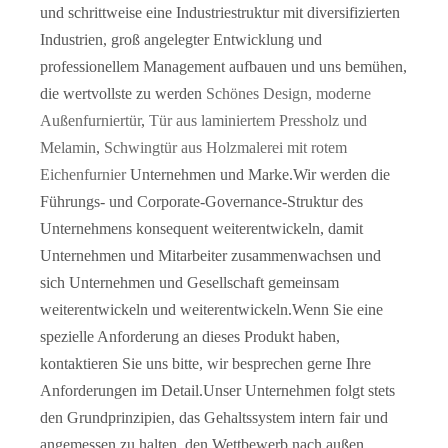
und schrittweise eine Industriestruktur mit diversifizierten
Industrien, groß angelegter Entwicklung und
professionellem Management aufbauen und uns bemühen,
die wertvollste zu werden
Schönes Design, moderne
Außenfurniertür
,
Tür aus laminiertem Pressholz und
Melamin
,
Schwingtür aus Holzmalerei mit rotem
Eichenfurnier
Unternehmen und Marke.Wir werden die
Führungs- und Corporate-Governance-Struktur des
Unternehmens konsequent weiterentwickeln, damit
2-teilige, robuste Innentür für Schüttler aus Kiefernholz (JHK-SK08)
Interne, hohlkerngeformte, HDF-geformte Scheunentore
Unternehmen und Mitarbeiter zusammenwachsen und
sich Unternehmen und Gesellschaft gemeinsam
weiterentwickeln und weiterentwickeln.Wenn Sie eine
spezielle Anforderung an dieses Produkt haben,
kontaktieren Sie uns bitte, wir besprechen gerne Ihre
Anforderungen im Detail.Unser Unternehmen folgt stets
den Grundprinzipien, das Gehaltssystem intern fair und
angemessen zu halten, den Wettbewerb nach außen