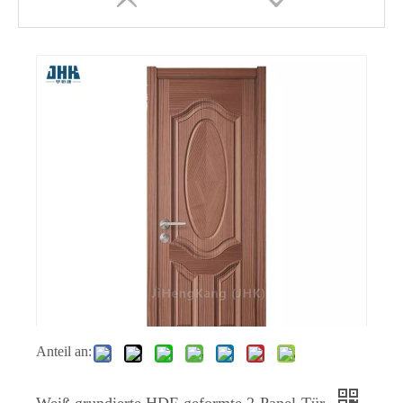
Laminierte Innenverkleidung, bündiges Badezimmer, PVC-Furnier, Haupttüren-Designs
Autolack-Holzpaneel, MDF, weiß grundiert, geformte Türverkleidungen
Anteil an: