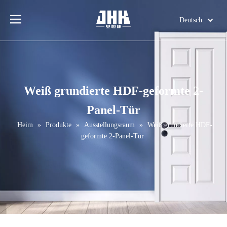
Deutsch
English
简体中文
العربية
Français
Weiß grundierte HDF-geformte 2-
Pусский
Panel-Tür
Español
Português
Heim
»
Produkte
»
Ausstellungsraum
»
Weiß grundierte HDF-
geformte 2-Panel-Tür
Italiano
日本語
اردو