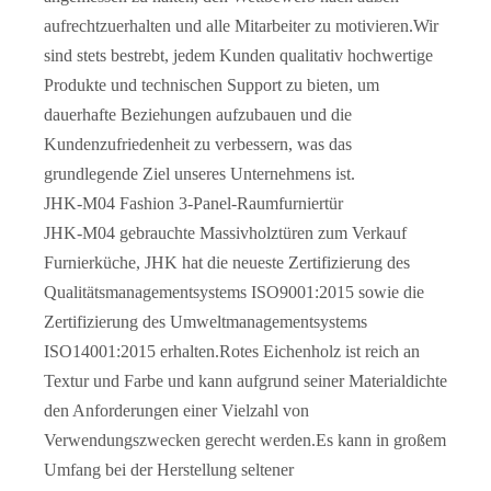
aufrechtzuerhalten und alle Mitarbeiter zu motivieren.Wir
sind stets bestrebt, jedem Kunden qualitativ hochwertige
Produkte und technischen Support zu bieten, um
Hochwertige, thermisch getrennte, doppelt gehärtete Aluminiumglas-Falttüren
Bündige Holz-Kunststoff-Verbundtür aus WPC für Schlafzimmer
dauerhafte Beziehungen aufzubauen und die
Kundenzufriedenheit zu verbessern, was das
grundlegende Ziel unseres Unternehmens ist.
JHK-M04 Fashion 3-Panel-Raumfurniertür
JHK-M04 gebrauchte Massivholztüren zum Verkauf
Furnierküche, JHK hat die neueste Zertifizierung des
Qualitätsmanagementsystems ISO9001:2015 sowie die
Zertifizierung des Umweltmanagementsystems
ISO14001:2015 erhalten.Rotes Eichenholz ist reich an
Textur und Farbe und kann aufgrund seiner Materialdichte
den Anforderungen einer Vielzahl von
UPVC/ABS/WPC-Tür für den Innenbereich wie Badezimmer
WPC/PVC wasserdichte Schiebetür mit Rahmen Canada Design China Lieferant
Verwendungszwecken gerecht werden.Es kann in großem
Umfang bei der Herstellung seltener