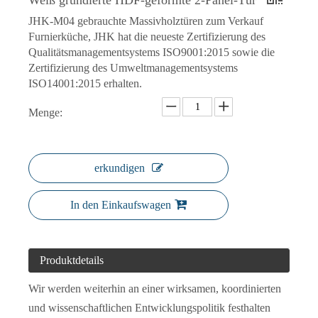
Weiß grundierte HDF-geformte 2-Panel-Tür
JHK-M04 gebrauchte Massivholztüren zum Verkauf
Furnierküche, JHK hat die neueste Zertifizierung des
Qualitätsmanagementsystems ISO9001:2015 sowie die
30 Zoll x 80 Zoll Grundierte MDF-Verbundlamelle mit durchgehender Lamelle über Lamellen-Innentürplatte
Küchenschränke, Massivholz, modisch, Shaker-Panel-Tür
Zertifizierung des Umweltmanagementsystems
ISO14001:2015 erhalten.
Menge:
erkundigen
In den Einkaufswagen
Produktdetails
Alwew Design China Aluminium Toilette Badezimmer Küche Dekoration Aluminium Glas Schwingtür
Maßgeschneiderte rustikale Designs Erlenholz-Schiebetür aus knorrigem Kiefernholz, erstklassiges weißes Scheunentor für Nordamerika
Wir werden weiterhin an einer wirksamen, koordinierten
und wissenschaftlichen Entwicklungspolitik festhalten