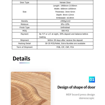
Doppelt verglaste Trennwand-Schiebetür aus gehärtetem Glas
High-End-Style-Shake-Türen für Hotels und Residenzen, hergestellt in China Solid Door
Großhandel für vordere Innentüren aus PVC-Verbund mit hoher Qualität
Schlanke, quadratische Schienen-Doppelrollen-Einzelschiebeduschtür