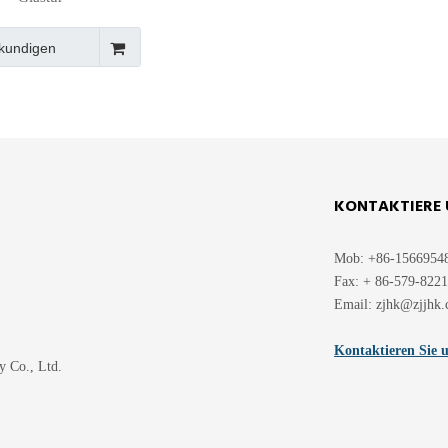
kundigen
KONTAKTIERE 
Mob: +86-1566954
Fax: + 86-579-822
Email:
zjhk@zjjhk
Kontaktieren Sie 
y Co., Ltd.