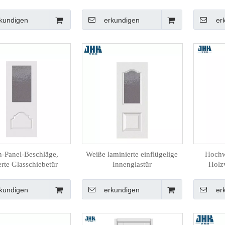
geschni
kundigen
erkundigen
er
n-Panel-Beschläge,
Weiße laminierte einflügelige
Hochw
erte Glasschiebetür
Innenglastür
Holz
kundigen
erkundigen
er