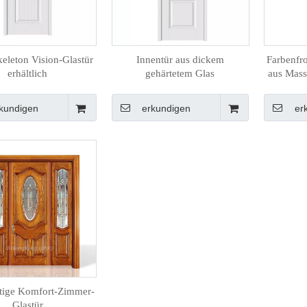
eleton Vision-Glastür
Innentür aus dickem
Farbenfr
erhältlich
gehärtetem Glas
aus Mass
kundigen
erkundigen
er
tige Komfort-Zimmer-
Glastür