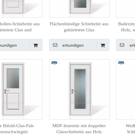
Rollen-Schiebetür aus
Flächenbündige Schiebetür aus
Badezim
ärtetem Glas und
gehärtetem Glas
Holz, w
Massivholz
kundigen
erkundigen
er
e Bifold-Glas-Falt-
MDF-Innentür mit doppelter
Weiß
nnenschwingtür
Glasschiebetür aus Holz
Sch