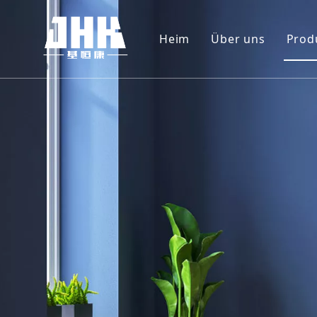
Heim
Über uns
Prod
Unternehmenspr
W
Video
F
P
M
T
M
S
S