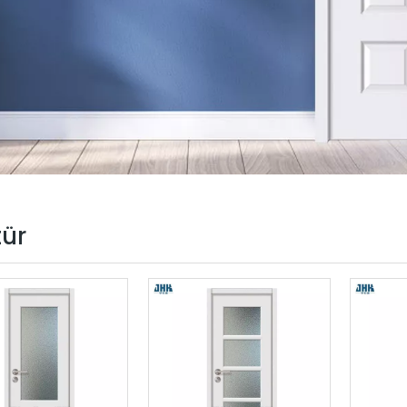
I-Falttür
lastür
amellentür
unststofftür
PC-Boden
tür