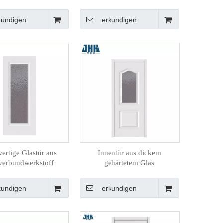
tztem Holz und Glas
kundigen
erkundigen
ertige Glastür aus
Innentür aus dickem
verbundwerkstoff
gehärtetem Glas
kundigen
erkundigen