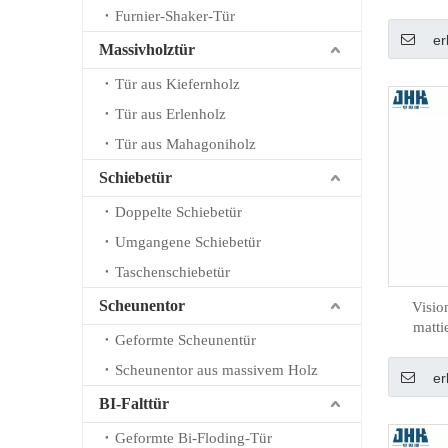
Furnier-Shaker-Tür
er
Massivholztür
Tür aus Kiefernholz
Tür aus Erlenholz
Tür aus Mahagoniholz
Schiebetür
Doppelte Schiebetür
Umgangene Schiebetür
Taschenschiebetür
Scheunentor
Visio
matti
Geformte Scheunentür
Scheunentor aus massivem Holz
er
BI-Falttür
Geformte Bi-Floding-Tür