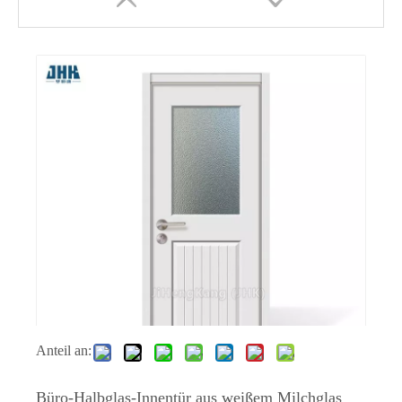
Untere Rollen-Schiebetür aus gehärtetem Glas und Massivholz
MDF-Innentür mit doppelter Glasschiebetür aus Holz
Anteil an:
Büro-Halbglas-Innentür aus weißem Milchglas