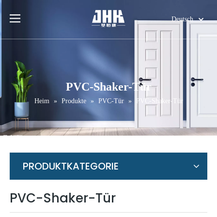
Deutsch
English
简体中文
العربية
Français
PVC-Shaker-Tür
Pусский
Heim
»
Produkte
»
PVC-Tür
»
PVC-Shaker-Tür
Español
Português
Italiano
日本語
اردو
PRODUKTKATEGORIE
PVC-Shaker-Tür