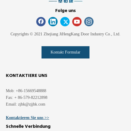
Folge uns
Copyrights © 2021 Zhejiang JiHengKang Door Industry Co., Ltd.
Kontakt Formular
Holz-Kunststoff-Verbund-
Design der Haupttür aus
PVC-Tür
PVC-Holz und Kunststoff
KONTAKTIERE UNS
erkundigen
erkundigen
Mob: +86-15669548888
1
2
»
Fax: + 86-579-82212898
Email:
zjhk@zjjhk.com
Kontaktieren Sie uns >>
Schnelle Verbindung