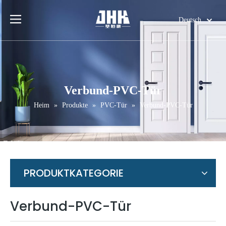
Deutsch
English
简体中文
العربية
Français
Verbund-PVC-Tür
Pусский
Heim
»
Produkte
»
PVC-Tür
»
Verbund-PVC-Tür
Español
Português
Italiano
日本語
اردو
PRODUKTKATEGORIE
Verbund-PVC-Tür