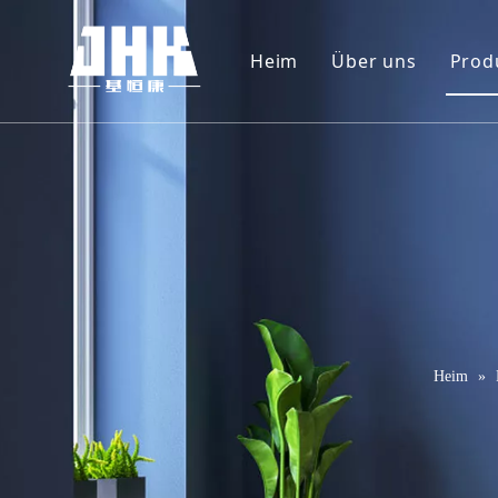
Heim
Über uns
Prod
Unternehmenspr
W
Video
F
P
M
T
M
Heim
»
S
S