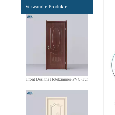
Weiße PVC-Tür mit zwei Paneelen aus Holz
Verwandte Produkte
Front Designs Hotelzimmer-PVC-Tür