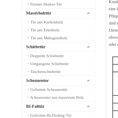
Krank
Furnier-Shaker-Tür
eine 
Massivholztür
Pfleg
Tür aus Kiefernholz
sind 
Tür aus Erlenholz
Diese
obwoh
Tür aus Mahagoniholz
oder 
Schiebetür
Doppelte Schiebetür
Umgangene Schiebetür
Taschenschiebetür
Scheunentor
Geformte Scheunentür
Scheunentor aus massivem Holz
BI-Falttür
Geformte Bi-Floding-Tür