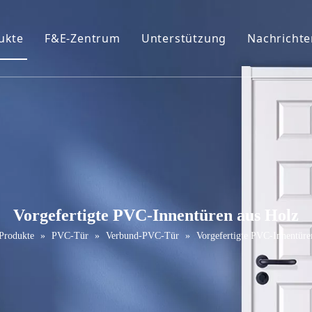
ukte
F&E-Zentrum
Unterstützung
Nachrichte
ofil
eiße Primer-Tür
Broschüren
urniertür
FAQ
VC-Tür
Wartungsservice
elamin Tür
ür schütteln
Vorgefertigte PVC-Innentüren aus Holz
assivholztür
Produkte
»
PVC-Tür
»
Verbund-PVC-Tür
»
Vorgefertigte PVC-Innentüre
chiebetür
cheunentor