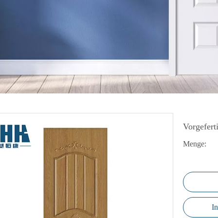
I-Falttür
lastür
amellentür
unststofftür
PC-Boden
Vorgefert
Menge:
I