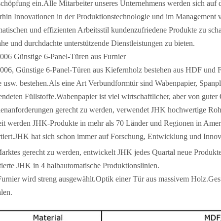
chöpfung ein.Alle Mitarbeiter unseres Unternehmens werden sich auf 
rhin Innovationen in der Produktionstechnologie und im Management vo
atischen und effizienten Arbeitsstil kundenzufriedene Produkte zu s
ahe und durchdachte unterstützende Dienstleistungen zu bieten.
06 Günstige 6-Panel-Türen aus Furnier
06, Günstige 6-Panel-Türen aus Kiefernholz bestehen aus HDF und Fur
 usw. bestehen.Als eine Art Verbundformtür sind Wabenpapier, Spanpl
ndeten Füllstoffe.Wabenpapier ist viel wirtschaftlicher, aber von guter
enanforderungen gerecht zu werden, verwendet JHK hochwertige Ro
it werden JHK-Produkte in mehr als 70 Länder und Regionen in Amer
tiert.JHK hat sich schon immer auf Forschung, Entwicklung und Innov
arktes gerecht zu werden, entwickelt JHK jedes Quartal neue Produkt
tierte JHK in 4 halbautomatische Produktionslinien.
urnier wird streng ausgewählt.Optik einer Tür aus massivem Holz.Ge
len.