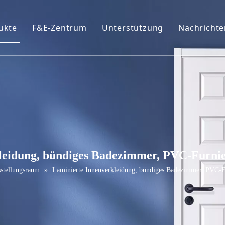
ukte
F&E-Zentrum
Unterstützung
Nachrichte
ofil
eiße Primer-Tür
Broschüren
urniertür
FAQ
VC-Tür
Wartungsservice
elamin Tür
ür schütteln
leidung, bündiges Badezimmer, PVC-Furnie
assivholztür
stellungsraum
»
Laminierte Innenverkleidung, bündiges Badezimmer, PVC-Fu
chiebetür
cheunentor