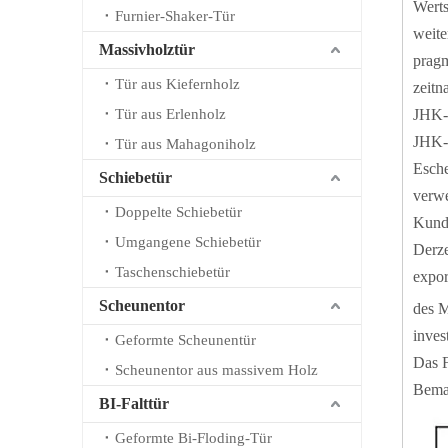
Werts
Furnier-Shaker-Tür
weite
Massivholztür
pragm
Tür aus Kiefernholz
zeitn
Tür aus Erlenholz
JHK-0
JHK-0
Tür aus Mahagoniholz
Esche
Schiebetür
verwe
Doppelte Schiebetür
Kund
Umgangene Schiebetür
Derze
Taschenschiebetür
expor
Scheunentor
des M
inves
Geformte Scheunentür
Das F
Scheunentor aus massivem Holz
Bema
BI-Falttür
Geformte Bi-Floding-Tür