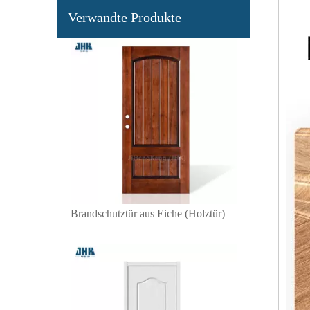
Innendekorative PVC-Decken-Kunststoff-Zugangsklappe Ap7611
Verwandte Produkte
Brandschutztür aus Eiche (Holztür)