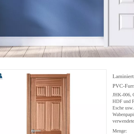
I-Falttür
lastür
amellentür
unststofftür
PC-Boden
Laminiert
PVC-Furn
JHK-006, G
HDF und Fu
Esche usw. 
Wabenpapie
verwendete 
Menge: