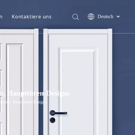
n
Kontaktiere uns
Deutsch
English
简体中文
العربية
Français
Pусский
Español
Português
Italiano
r, Haupttüren-Designs
日本語
اردو
rnier, Haupttüren-Designs