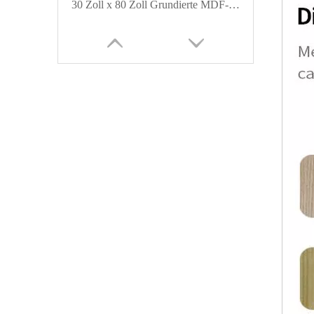
30 Zoll x 80 Zoll Grundierte MDF-Verbundlamelle mit durchgehender Lamelle über Lamellen-Innentürplatte
Küchenschränke, Massivholz, modisch, Shaker-Panel-Tür