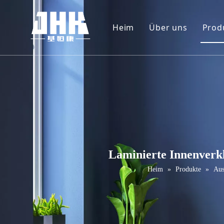
Heim
Über uns
Prod
Unternehmenspr
W
Video
F
P
M
T
Laminierte Innenverk
M
Heim
»
Produkte
»
Aus
S
S