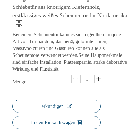
Schiebetür aus knorrigem Kiefernholz,
erstklassiges weißes Scheunentor für Nordamerika
30 Zoll x 80 Zoll Grundierte MDF-Verbundlamelle mit durchgehender Lamelle über Lamellen-Innentürplatte
Küchenschränke, Massivholz, modisch, Shaker-Panel-Tür
Bei einem Scheunentor kann es sich eigentlich um jede
Art von Tür handeln, das heißt, geformte Türen,
Massivholztüren und Glastüren können alle als
Scheunentore verwendet werden.Seine Hauptmerkmale
sind einfache Installation, Platzersparnis, starke dekorative
Wirkung und Plastizität.
Menge:
erkundigen
Alwew Design China Aluminium Toilette Badezimmer Küche Dekoration Aluminium Glas Schwingtür
Weiß grundierte HDF-geformte 2-Panel-Tür
In den Einkaufswagen