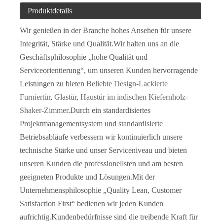
Produktdetails
Wir genießen in der Branche hohes Ansehen für unsere
Integrität, Stärke und Qualität.Wir halten uns an die
Geschäftsphilosophie „hohe Qualität und
Serviceorientierung“, um unseren Kunden hervorragende
Leistungen zu bieten
Beliebte Design-Lackierte
Furniertür
,
Glastür
,
Haustür im indischen Kiefernholz-
Shaker-Zimmer
.Durch ein standardisiertes
2-teilige, robuste Innentür für Schüttler aus Kiefernholz (JHK-SK08)
Interne, hohlkerngeformte, HDF-geformte Scheunentore
Projektmanagementsystem und standardisierte
Betriebsabläufe verbessern wir kontinuierlich unsere
technische Stärke und unser Serviceniveau und bieten
unseren Kunden die professionellsten und am besten
geeigneten Produkte und Lösungen.Mit der
Unternehmensphilosophie „Quality Lean, Customer
Satisfaction First“ bedienen wir jeden Kunden
aufrichtig.Kundenbedürfnisse sind die treibende Kraft für