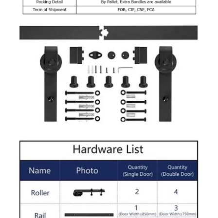
Doppelt verglaste Trennwand-Schiebetür aus gehärtetem Glas
High-End-Style-Shake-Türen für Hotels und Residenzen, hergestellt in China Solid Door
Großhandel für vordere Innentüren aus PVC-Verbund mit hoher Qualität
Schlanke, quadratische Schienen-Doppelrollen-Einzelschiebeduschtür