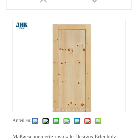
Laminierte Innenverkleidung, bündiges Badezimmer, PVC-Furnier, Haupttüren-Designs
Autolack-Holzpaneel, MDF, weiß grundiert, geformte Türverkleidungen
Anteil an:
Maßgeschneiderte rustikale Designs Erlenholz-