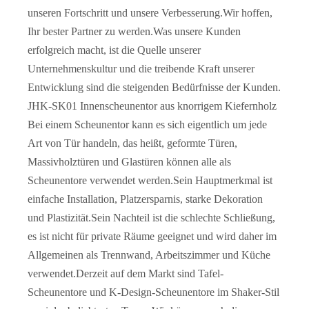
unseren Fortschritt und unsere Verbesserung.Wir hoffen,
Ihr bester Partner zu werden.Was unsere Kunden
erfolgreich macht, ist die Quelle unserer
Hochwertige, thermisch getrennte, doppelt gehärtete Aluminiumglas-Falttüren
Bündige Holz-Kunststoff-Verbundtür aus WPC für Schlafzimmer
Unternehmenskultur und die treibende Kraft unserer
Entwicklung sind die steigenden Bedürfnisse der Kunden.
JHK-SK01 Innenscheunentor aus knorrigem Kiefernholz
Bei einem Scheunentor kann es sich eigentlich um jede
Art von Tür handeln, das heißt, geformte Türen,
Massivholztüren und Glastüren können alle als
Scheunentore verwendet werden.Sein Hauptmerkmal ist
einfache Installation, Platzersparnis, starke Dekoration
und Plastizität.Sein Nachteil ist die schlechte Schließung,
es ist nicht für private Räume geeignet und wird daher im
Allgemeinen als Trennwand, Arbeitszimmer und Küche
UPVC/ABS/WPC-Tür für den Innenbereich wie Badezimmer
WPC/PVC wasserdichte Schiebetür mit Rahmen Canada Design China Lieferant
verwendet.Derzeit auf dem Markt sind Tafel-
Scheunentore und K-Design-Scheunentore im Shaker-Stil