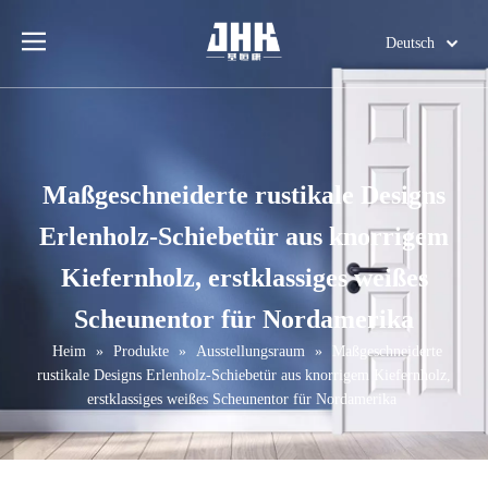
Deutsch
English
简体中文
العربية
Français
Maßgeschneiderte rustikale Designs
Pусский
Erlenholz-Schiebetür aus knorrigem
Español
Português
Kiefernholz, erstklassiges weißes
Italiano
Scheunentor für Nordamerika
日本語
Heim
»
Produkte
»
Ausstellungsraum
»
Maßgeschneiderte
اردو
rustikale Designs Erlenholz-Schiebetür aus knorrigem Kiefernholz,
erstklassiges weißes Scheunentor für Nordamerika