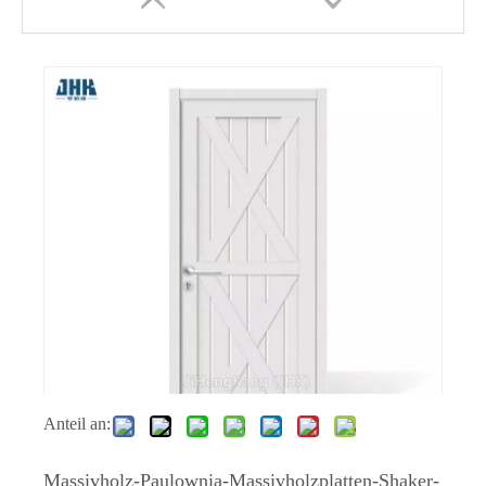
Unterste weiße Holzinnenseite, weiß grundierte Schütteltür
Holzpaneel-Tür-Design, 2 Paneele, Shaker-Schranktür
Anteil an:
Massivholz-Paulownia-Massivholzplatten-Shaker-