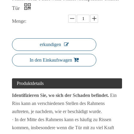
Tür
Menge:
Neuer Stil, günstiger Preis, weiße Shaker-Tür
Weiße Shaker-Türen, Shaker-Stil, Küchentüren, Innentür
erkundigen
In den Einkaufswagen
Produktdetails
Identifizieren Sie, wo sich der Schaden befindet.
Ein
Riss kann an verschiedenen Stellen des Rahmens
auftreten, je nachdem, wie er beschädigt wurde.
Einteilige Innentür mit indischer Antik-Weiß-Grundierung
· In der Mitte des Rahmens kann es häufig zu Rissen
kommen, insbesondere wenn die Tür mit zu viel Kraft