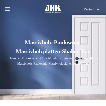
Deutsch
English
简体中文
العربية
Français
Massivholz-Paulownia-
Pусский
Massivholzplatten-Shaker-Tür
Español
Português
Heim
»
Produkte
»
Tür schütteln
»
Weiße Primer-Rütteltür
»
Massivholz-Paulownia-Massivholzplatten-Shaker-Tür
Italiano
日本語
اردو