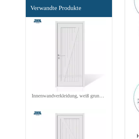
Pivot-Einstiegstür für Schüttler mit weißer Grundierung
Verwandte Produkte
Innenwandverkleidung, weiß grundierte Shaker-Tür