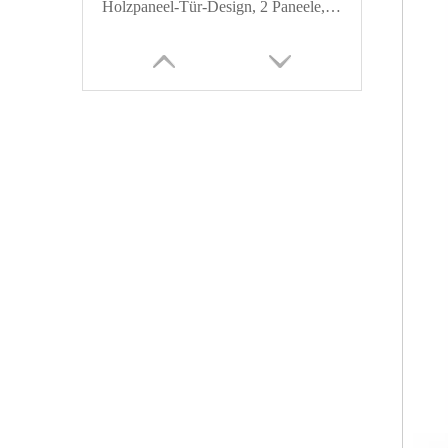
Holzpaneel-Tür-Design, 2 Paneele, Shaker-Schranktür
Massivholz-Paulownia-Massivholzplatten-Shaker-Tür