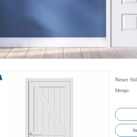
I-Falttür
lastür
amellentür
unststofftür
PC-Boden
Neuer Sti
Menge:
I