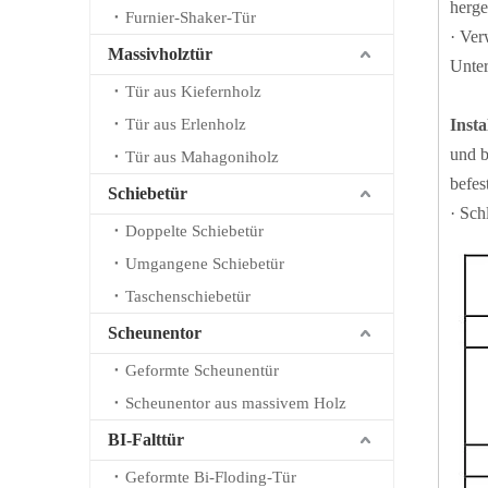
herge
Furnier-Shaker-Tür
· Ver
Massivholztür
Unter
Tür aus Kiefernholz
Tür aus Erlenholz
Inst
und b
Tür aus Mahagoniholz
befes
Schiebetür
· Sch
Doppelte Schiebetür
Umgangene Schiebetür
Taschenschiebetür
Scheunentor
Geformte Scheunentür
Scheunentor aus massivem Holz
BI-Falttür
Geformte Bi-Floding-Tür