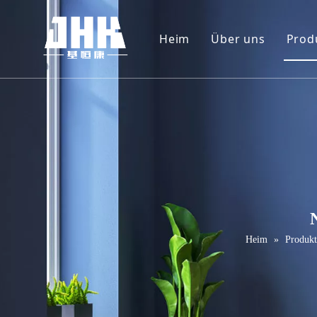
Heim
Über uns
Prod
Unternehmenspr
W
Video
F
P
M
T
M
Heim
»
Produkt
S
S