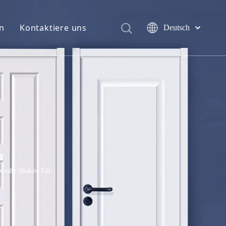
n
Kontaktiere uns
Deutsch
English
简体中文
العربية
Français
Pусский
Español
Português
Italiano
r
日本語
اردو
, weiße Shaker-Tür