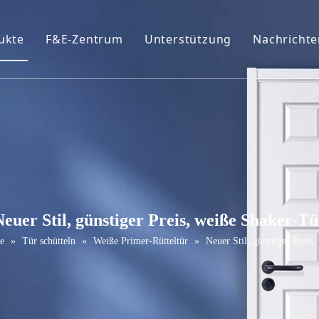
ukte
F&E-Zentrum
Unterstützung
Nachrichte
ofil
eiße Primer-Tür
Broschüren
urniertür
FAQ
VC-Tür
Wartungsservice
elamin Tür
ür schütteln
Neuer Stil, günstiger Preis, weiße Shaker-Tü
assivholztür
e
»
Tür schütteln
»
Weiße Primer-Rütteltür
»
Neuer Stil, günstiger Preis
chiebetür
cheunentor