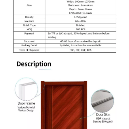
Flush Wenge Holow Melamine Door
Maßgeschneiderte einfarbige Melamintür
Dunkelbraune bündige Melamintür
Frontdesigns: Tür aus MDF-geformtem Melamin