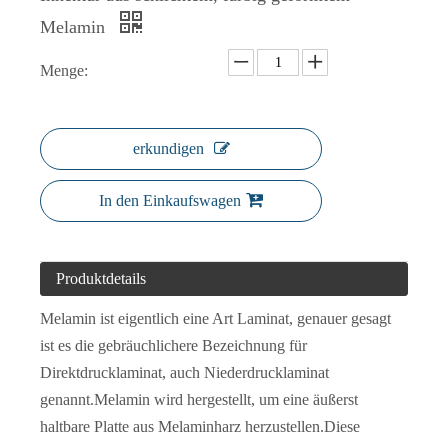
Melamin
Menge:
24 Zoll breite Massivholz-Melamintür
Individualisierungsraum Bunte Melamintür
erkundigen
In den Einkaufswagen
Produktdetails
Melamin ist eigentlich eine Art Laminat, genauer gesagt
ist es die gebräuchlichere Bezeichnung für
Direktdrucklaminat, auch Niederdrucklaminat
Weiße Tür aus laminiertem Sperrholz und Melamin
Schlafzimmertür aus Melamin im traditionellen Design
genannt.Melamin wird hergestellt, um eine äußerst
haltbare Platte aus Melaminharz herzustellen.Diese