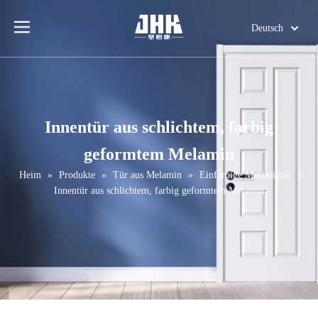
Deutsch
English
简体中文
العربية
Français
Innentür aus schlichtem, farbig
Pусский
geformtem Melamin
Español
Português
Heim
»
Produkte
»
Tür aus Melamin
»
Einfarbige Melamintür
»
Innentür aus schlichtem, farbig geformtem Melamin
Italiano
日本語
اردو