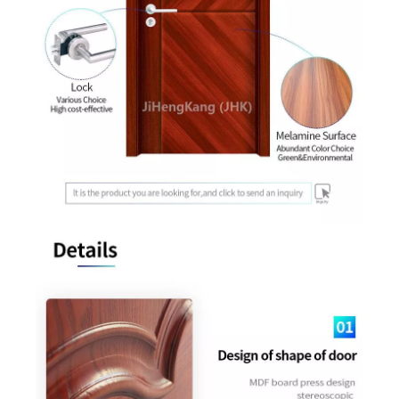
Holztür-Design, Melamintür
Flush graue Melamintür