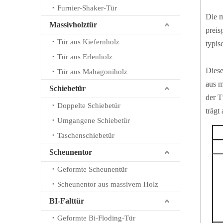
Furnier-Shaker-Tür
Die m
Massivholztür
preis
Tür aus Kiefernholz
typis
Tür aus Erlenholz
Diese
Tür aus Mahagoniholz
aus m
Schiebetür
der T
Doppelte Schiebetür
trägt
Umgangene Schiebetür
Taschenschiebetür
Scheunentor
Geformte Scheunentür
Scheunentor aus massivem Holz
BI-Falttür
Geformte Bi-Floding-Tür