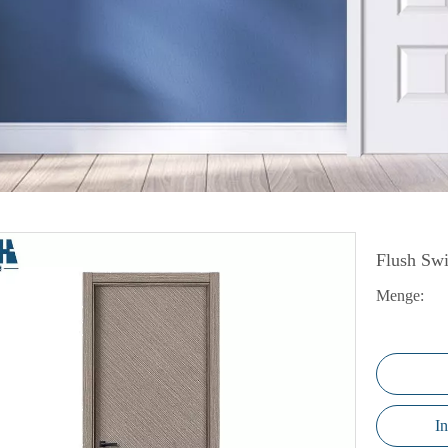
I-Falttür
lastür
amellentür
unststofftür
PC-Boden
Flush Sw
Menge:
I