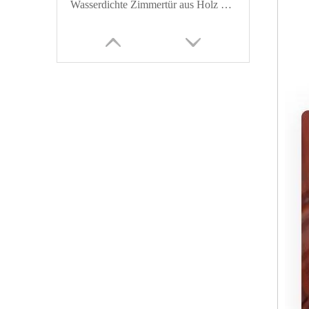
Wasserdichte Zimmertür aus Holz mit Melamin-Finish
24 Zoll breite Massivholz-Melamintür