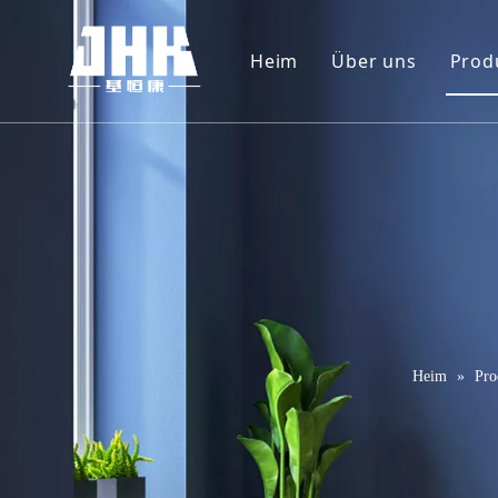
Heim
Über uns
Prod
Unternehmenspr
W
Video
F
P
M
T
M
Heim
»
Pro
S
S