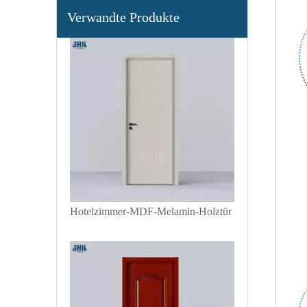
Tür aus Holz mit 2 Paneelen aus Melamin
Verwandte Produkte
Hotelzimmer-MDF-Melamin-Holztür