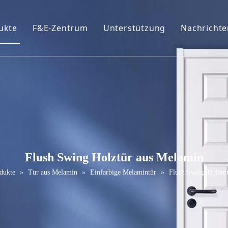
ukte
F&E-Zentrum
Unterstützung
Nachrichte
ofil
eiße Primer-Tür
Broschüren
urniertür
FAQ
VC-Tür
Wartungsservice
elamin Tür
ür schütteln
Flush Swing Holztür aus Melamin
assivholztür
dukte
»
Tür aus Melamin
»
Einfarbige Melamintür
»
Flush Swing Holztü
chiebetür
cheunentor