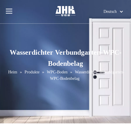
Deutsch
English
简体中文
العربية
Français
Wasserdichter Verbundgarten-WPC-
Pусский
Bodenbelag
Español
Português
Heim
»
Produkte
»
WPC-Boden
»
Wasserdichter Verbundgarten-
WPC-Bodenbelag
Italiano
日本語
اردو