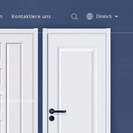
n
Kontaktiere uns
Deutsch
English
简体中文
العربية
Français
Pусский
Español
Português
Italiano
er
日本語
اردو
tte und Holzfurnier