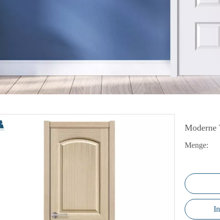
I-Falttür
lastür
amellentür
unststofftür
PC-Boden
Moderne 
Menge:
I