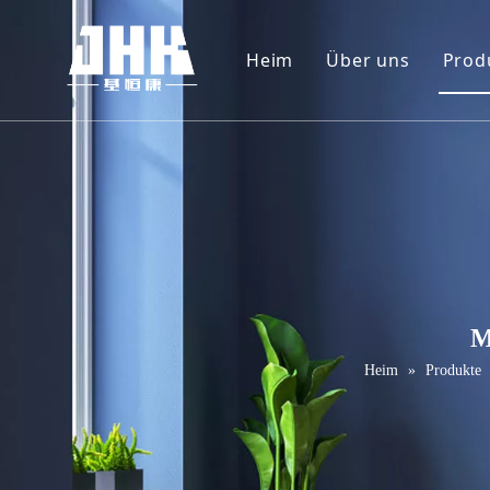
Heim
Über uns
Prod
Unternehmenspr
W
Video
F
P
M
T
M
M
Heim
»
Produkte
S
S