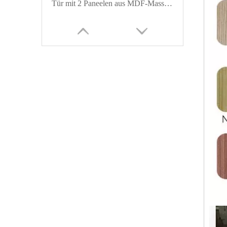
Tür mit 2 Paneelen aus MDF-Massivholzfurnier
Good Design 2-Panel-Furnier-Holztür