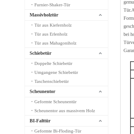
gemus
Furnier-Shaker-Tür
Tür.A
Massivholztür
Formf
Tür aus Kiefernholz
gesch
Tür aus Erlenholz
bei h
Türve
Tür aus Mahagoniholz
Garan
Schiebetür
Doppelte Schiebetür
Umgangene Schiebetür
Taschenschiebetür
Scheunentor
Geformte Scheunentür
Scheunentor aus massivem Holz
BI-Falttür
Geformte Bi-Floding-Tür