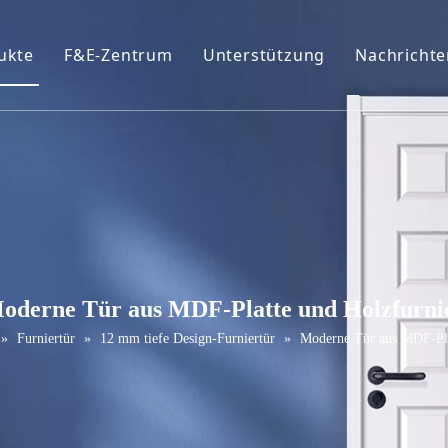
ukte
F&E-Zentrum
Unterstützung
Nachrichte
ofil
eiße Primer-Tür
Broschüren
urniertür
FAQ
VC-Tür
Wartungsservice
elamin Tür
ür schütteln
oderne Tür aus MDF-Platte und Holzfurni
assivholztür
»
Furniertür
»
12 mm tiefe Design-Furniertür
»
Moderne Tür aus MDF-Pla
chiebetür
cheunentor