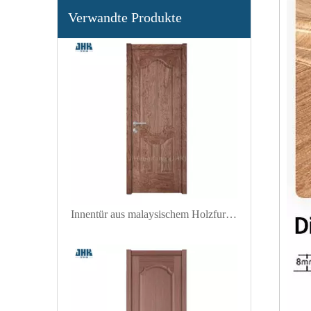
Natürliche Holzhaut-Furniertür mit speziellem Design
Verwandte Produkte
Innentür aus malaysischem Holzfurnier