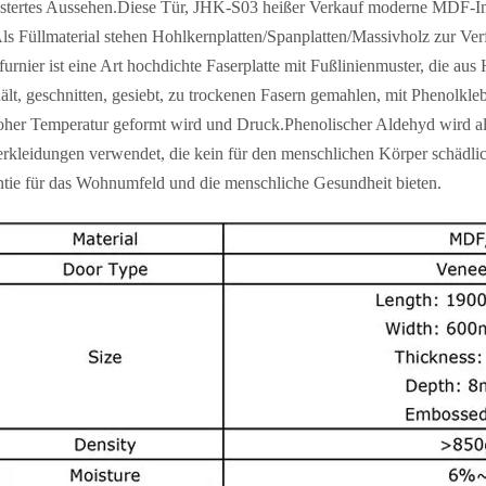
tertes Aussehen.Diese Tür, JHK-S03 heißer Verkauf moderne MDF-Innen
ls Füllmaterial stehen Hohlkernplatten/Spanplatten/Massivholz zur Ve
urnier ist eine Art hochdichte Faserplatte mit Fußlinienmuster, die aus
ält, geschnitten, gesiebt, zu trockenen Fasern gemahlen, mit Phenolkle
oher Temperatur geformt wird und Druck.Phenolischer Aldehyd wird als
rkleidungen verwendet, die kein für den menschlichen Körper schädlic
tie für das Wohnumfeld und die menschliche Gesundheit bieten.