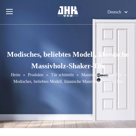
Deutsch
English
简体中文
العربية
Français
Modisches, beliebtes Modell, klassische
Pусский
Massivholz-Shaker-Tür
Español
Português
Heim
»
Produkte
»
Tür schütteln
»
Massivholz-Shaker-Tür
»
Modisches, beliebtes Modell, klassische Massivholz-Shaker-Tür
Italiano
日本語
اردو