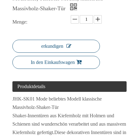
Massivholz-Shaker-Tür
Menge:
Scheunentür mit V-Nut, MDF-Tür im Shaker-Stil
5-Panel-Shaker-Tür, Innentür, Shaker-Schranktüren
erkundigen
In den Einkaufswagen
Produktdetails
JHK-SK01 Mode beliebtes Modell klassische
Massivholz-Shaker-Tür
Shaker-Innentüren aus Kiefernholz mit Holmen und
Tür aus massivem Holz mit fünf Paneelen und weißer Grundierung
Massive, helle Holz-Shaker-Innentür
Schienen sind wunderschön verarbeitet und aus massivem
Kiefernholz gefertigt.Diese dekorativen Innentüren sind in