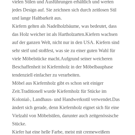
vielen Stilen und Ausführungen erhältlich und werten
jedes Design auf. Sie zeichnen sich durch zeitlosen Stil
und lange Haltbarkeit aus.
Kiefern gelten als Nadelholzbäume, was bedeutet, dass
das Holz weicher ist als Hartholzarten.Kiefern wachsen
auf der ganzen Welt, nicht nur in den USA. Kiefern sind
sehr steif und stoßfest, was sie zu einer guten Wahl für
viele Möbelstücke macht.Aufgrund seiner weicheren
Beschaffenheit ist Kiefernholz in der Möbelbauphase
Solide Wohnzimmer-Feshion-Massivholz-Shaker-Tür
4 plattenförmige Indoor-Shaker-Tür zum Verkauf
tendenziell einfacher zu verarbeiten.
Möbel aus Kiefernholz gibt es schon seit einiger
Zeit.Traditionell wurde Kiefernholz für Stücke im
Kolonial-, Landhaus- und Handwerksstil verwendet.Das
ändert sich gerade, denn Kiefernholz eignet sich für eine
Vielzahl von Möbelstilen, darunter auch zeitgenössische
Stücke.
Kiefer hat eine helle Farbe, meist mit cremeweißem