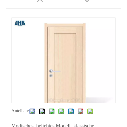
Dekorative Malerei Schlafzimmer Shaker Door
Tür für Slider Horse Dutch Shaker Door
Anteil an:
Modisches, beliebtes Modell, klassische